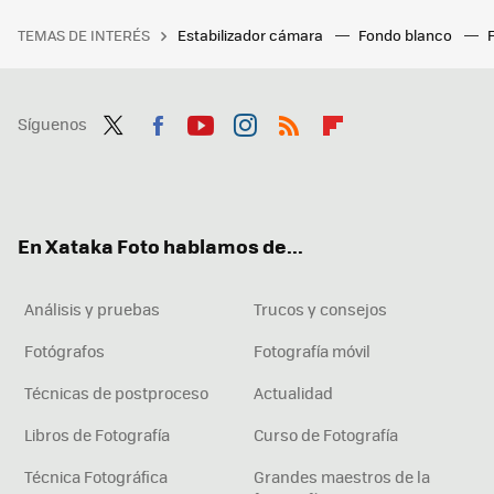
TEMAS DE INTERÉS
Estabilizador cámara
Fondo blanco
Síguenos
Twit
Fac
You
Inst
RSS
Flip
ter
ebo
tub
agr
boa
ok
e
am
rd
En Xataka Foto hablamos de...
Análisis y pruebas
Trucos y consejos
Fotógrafos
Fotografía móvil
Técnicas de postproceso
Actualidad
Libros de Fotografía
Curso de Fotografía
Técnica Fotográfica
Grandes maestros de la