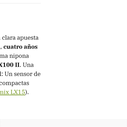
 clara apuesta
a,
cuatro años
rma nipona
X100 II
. Una
d: Un sensor de
s compactas
mix LX15
).