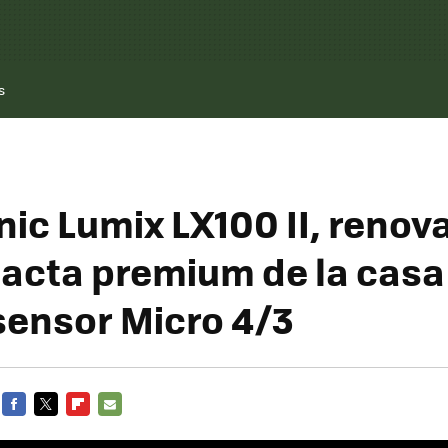
s
ic Lumix LX100 II, renov
acta premium de la casa
sensor Micro 4/3
FACEBOOK
TWITTER
FLIPBOARD
E-