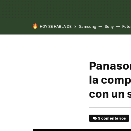
HOY SE HABLA DE
Samsung
Sony
Foto
Panason
la comp
con un 
5 comentarios