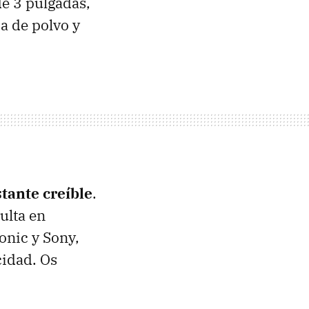
de 3 pulgadas,
a de polvo y
stante creíble
.
ulta en
onic y Sony,
cidad. Os