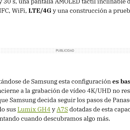
y 30 s, una pantalla AMOLED táctil inclinable 
NFC, WiFi,
LTE/4G
y una construcción a prueb
atándose de Samsung esta configuración
es ba
ncierne a la grabación de vídeo 4K/UHD no res
que Samsung decida seguir los pasos de Panas
do sus
Lumix GH4
y
A7S
dotadas de esta capa
ntando cuando descubramos algo más.