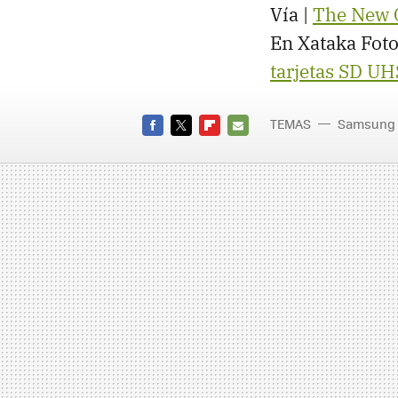
Vía |
The New 
En Xataka Foto
tarjetas SD UH
TEMAS
Samsung
FACEBOOK
TWITTER
FLIPBOARD
E-
MAIL