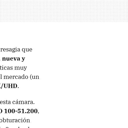
presagia que
 nueva y
sticas muy
el mercado (un
K/UHD
.
 esta cámara.
O 100-51.200
,
 obturación