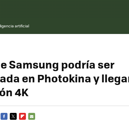
ligencia artificial
de Samsung podría ser
ada en Photokina y llega
ón 4K
FACEBOOK
TWITTER
FLIPBOARD
E-