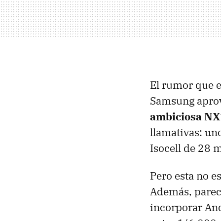
El rumor que e
Samsung aprov
ambiciosa NX
llamativas: un
Isocell de 28 
Pero esta no e
Además, parece
incorporar And