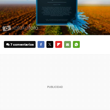
7 comentarios
FACEBOOK
TWITTER
FLIPBOARD
E-
WHATSAPP
MAIL