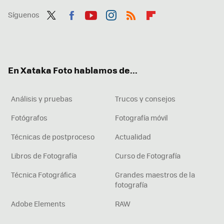
Síguenos
Twit
Fac
You
Inst
RSS
Flip
ter
ebo
tub
agr
boa
ok
e
am
rd
En Xataka Foto hablamos de...
Análisis y pruebas
Trucos y consejos
Fotógrafos
Fotografía móvil
Técnicas de postproceso
Actualidad
Libros de Fotografía
Curso de Fotografía
Técnica Fotográfica
Grandes maestros de la
fotografía
Adobe Elements
RAW