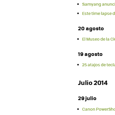
Samyang anuncia 
Este time lapse 
20 agosto
El Museo de la C
19 agosto
25 atajos de tec
Julio 2014
29 julio
Canon PowerShot