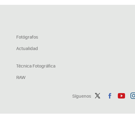
Fotógrafos
Actualidad
Técnica Fotográfica
RAW
Síguenos
Twit
Fac
You
In
ter
ebo
tub
ag
ok
e
a