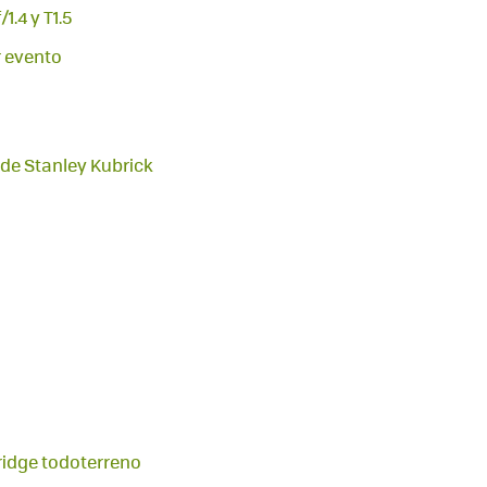
.4 y T1.5
r evento
 de Stanley Kubrick
ridge todoterreno