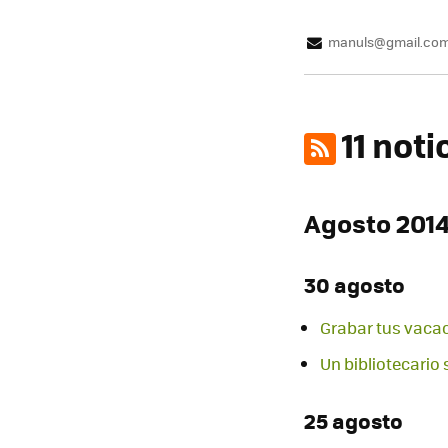
manuls@gmail.co
11 not
Agosto 201
30 agosto
Grabar tus vacac
Un bibliotecario 
25 agosto