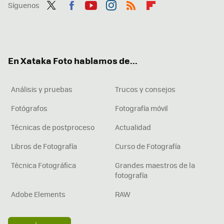
Síguenos
Twit
Fac
You
Inst
RSS
Flip
ter
ebo
tub
agr
boa
ok
e
am
rd
En Xataka Foto hablamos de...
Análisis y pruebas
Trucos y consejos
Fotógrafos
Fotografía móvil
Técnicas de postproceso
Actualidad
Libros de Fotografía
Curso de Fotografía
Técnica Fotográfica
Grandes maestros de la
fotografía
Adobe Elements
RAW