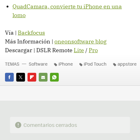
QuadCamara, convierte tu iPhone en una
lomo
Vía |
Backfocus
Más Información |
oneonsoftware blog
Descargar |
DSLR
Remote
Lite
/
Pro
TEMAS
Software
iPhone
iPod Touch
appstore
FACEBOOK
TWITTER
FLIPBOARD
E-
WHATSAPP
MAIL
Comentarios cerrados