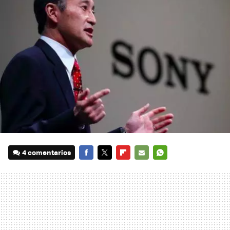
4 comentarios
FACEBOOK
TWITTER
FLIPBOARD
E-
WHATSAPP
MAIL