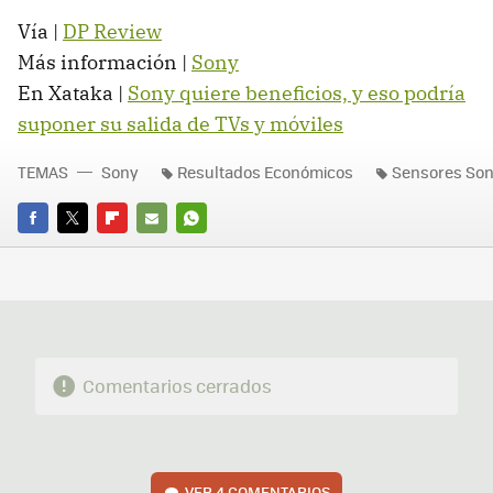
Vía |
DP Review
Más información |
Sony
En Xataka |
Sony quiere beneficios, y eso podría
suponer su salida de TVs y móviles
TEMAS
Sony
Resultados Económicos
Sensores So
FACEBOOK
TWITTER
FLIPBOARD
E-
WHATSAPP
MAIL
Comentarios cerrados
VER
4 COMENTARIOS