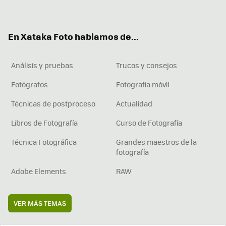
ter
ebo
tub
agr
boa
ok
e
am
rd
En Xataka Foto hablamos de...
Análisis y pruebas
Trucos y consejos
Fotógrafos
Fotografía móvil
Técnicas de postproceso
Actualidad
Libros de Fotografía
Curso de Fotografía
Técnica Fotográfica
Grandes maestros de la
fotografía
Adobe Elements
RAW
VER MÁS TEMAS