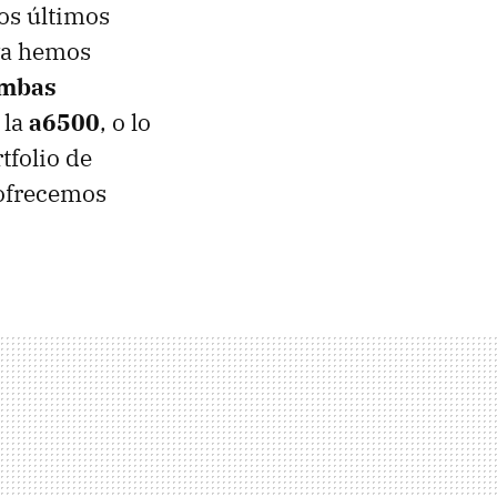
os últimos
 ya hemos
ambas
 la
a6500
, o lo
tfolio de
 ofrecemos