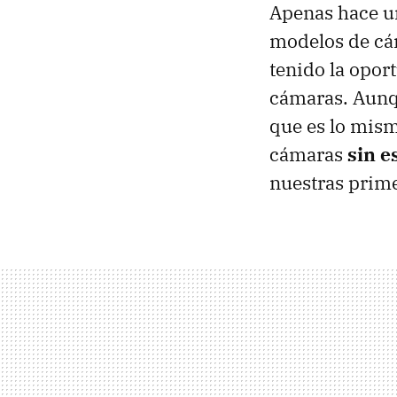
Apenas hace u
modelos de cám
tenido la opo
cámaras. Aunq
que es lo mism
cámaras
sin e
nuestras prim