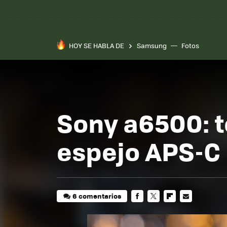
HOY SE HABLA DE
Samsung
Fotos
Sony a6500: t
espejo APS-C 
6 comentarios
FACEBOOK
TWITTER
FLIPBOARD
E-
MAIL