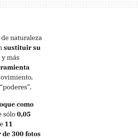
s de naturaleza
an
sustituir su
, y más
rramienta
movimiento,
 “poderes”.
nfoque como
e sólo
0,05
de
11
 de 300 fotos