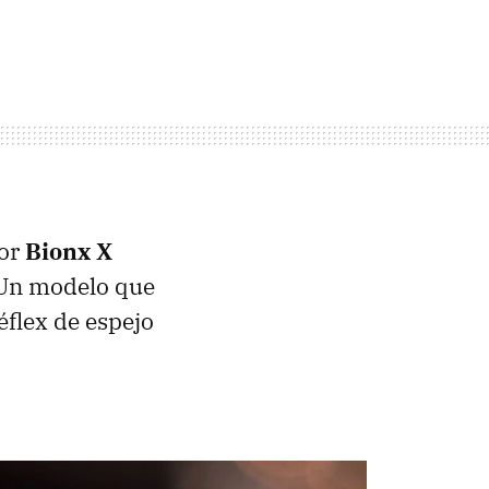
dor
Bionx X
 Un modelo que
éflex de espejo