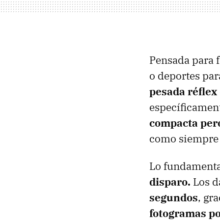
Pensada para f
o deportes par
pesada réflex
específicamen
compacta per
como siempre c
Lo fundamental
disparo.
Los d
segundos
, gr
fotogramas p