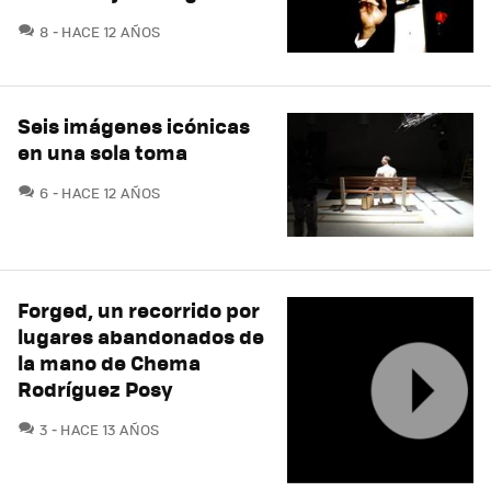
COMENTARIOS
8
HACE 12 AÑOS
Seis imágenes icónicas
en una sola toma
COMENTARIOS
6
HACE 12 AÑOS
Forged, un recorrido por
lugares abandonados de
la mano de Chema
Rodríguez Posy
COMENTARIOS
3
HACE 13 AÑOS