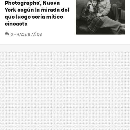
Photographs’, Nueva
York según la mirada del
que luego sería mítico
cineasta
COMENTARIOS
0
HACE 8 AÑOS