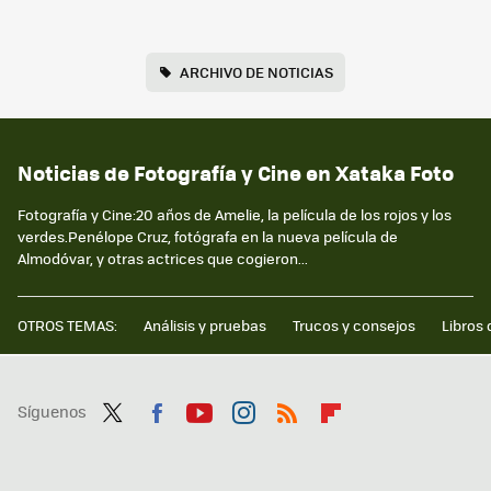
ARCHIVO DE NOTICIAS
Noticias de Fotografía y Cine en Xataka Foto
Fotografía y Cine:20 años de Amelie, la película de los rojos y los
verdes.Penélope Cruz, fotógrafa en la nueva película de
Almodóvar, y otras actrices que cogieron...
OTROS TEMAS:
Análisis y pruebas
Trucos y consejos
Libros 
Síguenos
Twit
Fac
You
Inst
RSS
Flip
ter
ebo
tub
agr
boa