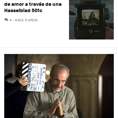
de amor a través de una
Hasselblad 501c
COMENTARIOS
4
HACE 11 AÑOS