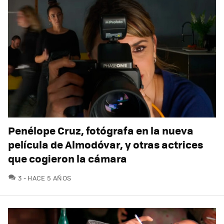
Penélope Cruz, fotógrafa en la nueva
película de Almodóvar, y otras actrices
que cogieron la cámara
COMENTARIOS
3
HACE 5 AÑOS