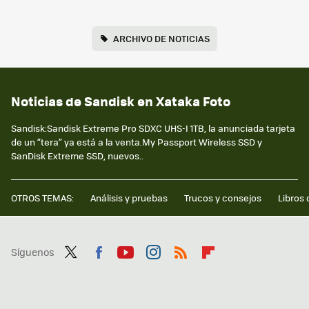
ARCHIVO DE NOTICIAS
Noticias de Sandisk en Xataka Foto
Sandisk:Sandisk Extreme Pro SDXC UHS-I 1TB, la anunciada tarjeta
de un “tera” ya está a la venta.My Passport Wireless SSD y
SanDisk Extreme SSD, nuevos..
OTROS TEMAS:
Análisis y pruebas
Trucos y consejos
Libros 
Síguenos
Twit
Fac
You
Inst
RSS
Flip
ter
ebo
tub
agr
boa