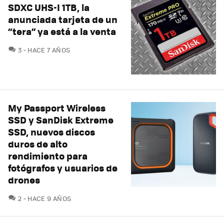
SDXC UHS-I 1TB, la
anunciada tarjeta de un
“tera” ya está a la venta
COMENTARIOS
3
HACE 7 AÑOS
My Passport Wireless
SSD y SanDisk Extreme
SSD, nuevos discos
duros de alto
rendimiento para
fotógrafos y usuarios de
drones
COMENTARIOS
2
HACE 9 AÑOS