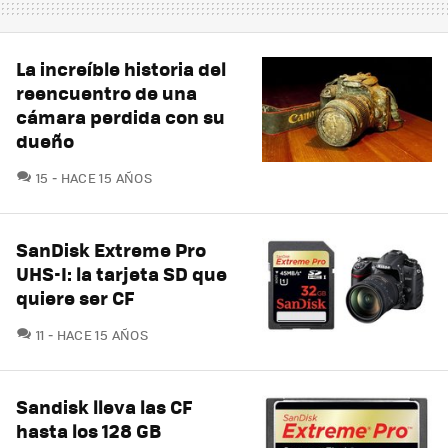
La increíble historia del
reencuentro de una
cámara perdida con su
dueño
COMENTARIOS
15
HACE 15 AÑOS
SanDisk Extreme Pro
UHS-I: la tarjeta SD que
quiere ser CF
COMENTARIOS
11
HACE 15 AÑOS
Sandisk lleva las CF
hasta los 128 GB