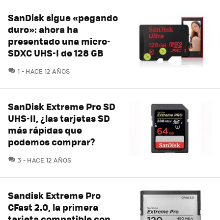
SanDisk sigue «pegando
duro»: ahora ha
presentado una micro-
SDXC UHS-I de 128 GB
COMENTARIOS
1
HACE 12 AÑOS
SanDisk Extreme Pro SD
UHS-II, ¿las tarjetas SD
más rápidas que
podemos comprar?
COMENTARIOS
3
HACE 12 AÑOS
Sandisk Extreme Pro
CFast 2.0, la primera
tarjeta compatible con