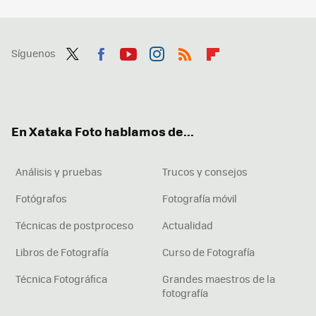
Síguenos
Twit
Fac
You
Inst
RSS
Flip
ter
ebo
tub
agr
boa
ok
e
am
rd
En Xataka Foto hablamos de...
Análisis y pruebas
Trucos y consejos
Fotógrafos
Fotografía móvil
Técnicas de postproceso
Actualidad
Libros de Fotografía
Curso de Fotografía
Técnica Fotográfica
Grandes maestros de la
fotografía