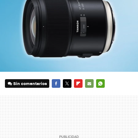
Sin comentarios
FACEBOOK
TWITTER
FLIPBOARD
E-
WHATSAPP
MAIL