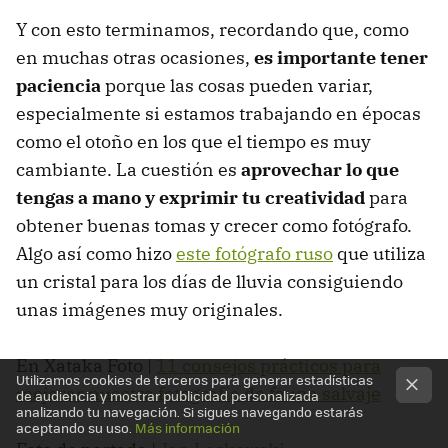
Y con esto terminamos, recordando que, como
en muchas otras ocasiones,
es importante tener
paciencia
porque las cosas pueden variar,
especialmente si estamos trabajando en épocas
como el otoño en los que el tiempo es muy
cambiante. La cuestión es
aprovechar lo que
tengas a mano y exprimir tu creatividad
para
obtener buenas tomas y crecer como fotógrafo.
Algo así como hizo
este fotógrafo ruso
que utiliza
un cristal para los días de lluvia consiguiendo
unas imágenes muy originales.
En Xataka Foto |
11 consejos prácticos para
Utilizamos cookies de terceros para generar estadísticas
mejorar nuestra fotografía de fauna salvaje
de audiencia y mostrar publicidad personalizada
analizando tu navegación. Si sigues navegando estarás
aceptando su uso.
Más información