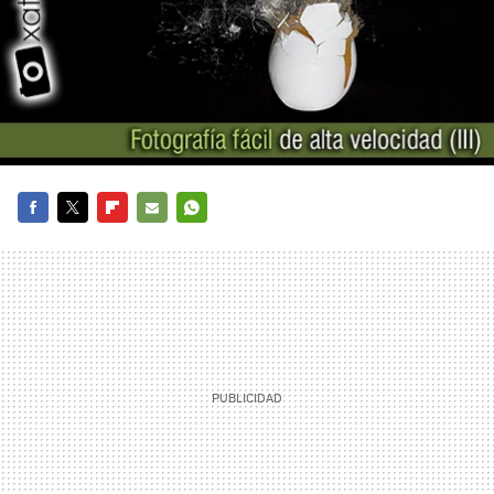
FACEBOOK
TWITTER
FLIPBOARD
E-
WHATSAPP
MAIL