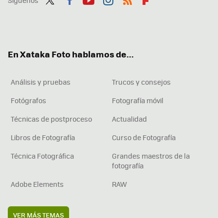
Twit
Fac
You
Inst
RSS
Flip
ter
ebo
tub
agr
boa
ok
e
am
rd
En Xataka Foto hablamos de...
Análisis y pruebas
Trucos y consejos
Fotógrafos
Fotografía móvil
Técnicas de postproceso
Actualidad
Libros de Fotografía
Curso de Fotografía
Técnica Fotográfica
Grandes maestros de la
fotografía
Adobe Elements
RAW
VER MÁS TEMAS