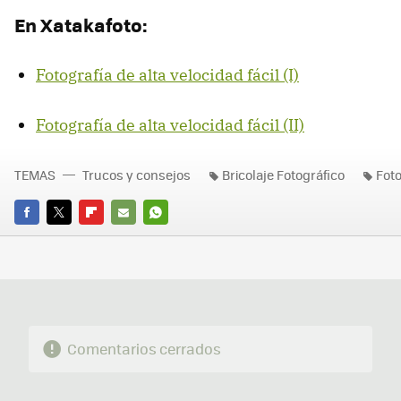
En Xatakafoto:
Fotografía de alta velocidad fácil (I)
Fotografía de alta velocidad fácil (II)
TEMAS
Trucos y consejos
Bricolaje Fotográfico
Foto
FACEBOOK
TWITTER
FLIPBOARD
E-
WHATSAPP
MAIL
Comentarios cerrados