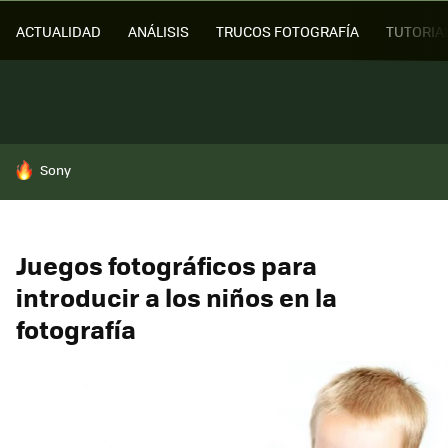
ACTUALIDAD
ANÁLISIS
TRUCOS FOTOGRAFÍA
TUTORIA
HOY SE HABLA DE
Sony
Juegos fotográficos para
introducir a los niños en la
fotografía