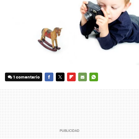
1 comentario
FACEBOOK
TWITTER
FLIPBOARD
E-
WHATSAPP
MAIL