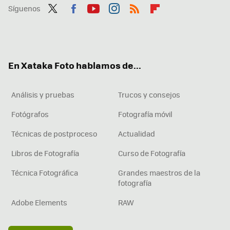
Síguenos
Twit
Fac
You
Inst
RSS
Flip
ter
ebo
tub
agr
boa
ok
e
am
rd
En Xataka Foto hablamos de...
Análisis y pruebas
Trucos y consejos
Fotógrafos
Fotografía móvil
Técnicas de postproceso
Actualidad
Libros de Fotografía
Curso de Fotografía
Técnica Fotográfica
Grandes maestros de la
fotografía
Adobe Elements
RAW