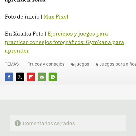
Foto de inicio |
Max Pixel
En Xataka Foto |
Ejercicios y juegos para
practicar consejos fotográficos: Gymkana para
aprender
TEMAS
Trucos y consejos
juegos
Juegos para niño
FACEBOOK
TWITTER
FLIPBOARD
E-
WHATSAPP
MAIL
Comentarios cerrados