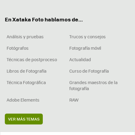
ter
ebo
tub
agr
boa
ok
e
am
rd
En Xataka Foto hablamos de...
Análisis y pruebas
Trucos y consejos
Fotógrafos
Fotografía móvil
Técnicas de postproceso
Actualidad
Libros de Fotografía
Curso de Fotografía
Técnica Fotográfica
Grandes maestros de la
fotografía
Adobe Elements
RAW
VER MÁS TEMAS