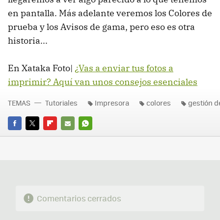
en pantalla. Más adelante veremos los Colores de
prueba y los Avisos de gama, pero eso es otra
historia...
En Xataka Foto|
¿Vas a enviar tus fotos a
imprimir? Aquí van unos consejos esenciales
TEMAS
Tutoriales
Impresora
colores
gestión d
FACEBOOK
TWITTER
FLIPBOARD
E-
WHATSAPP
MAIL
Comentarios cerrados