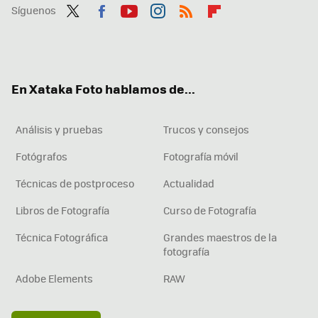
Síguenos
Twit
Fac
You
Inst
RSS
Flip
ter
ebo
tub
agr
boa
ok
e
am
rd
En Xataka Foto hablamos de...
Análisis y pruebas
Trucos y consejos
Fotógrafos
Fotografía móvil
Técnicas de postproceso
Actualidad
Libros de Fotografía
Curso de Fotografía
Técnica Fotográfica
Grandes maestros de la
fotografía
Adobe Elements
RAW