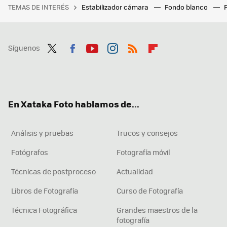
TEMAS DE INTERÉS
Estabilizador cámara
Fondo blanco
Síguenos
Twit
Fac
You
Inst
RSS
Flip
ter
ebo
tub
agr
boa
ok
e
am
rd
En Xataka Foto hablamos de...
Análisis y pruebas
Trucos y consejos
Fotógrafos
Fotografía móvil
Técnicas de postproceso
Actualidad
Libros de Fotografía
Curso de Fotografía
Técnica Fotográfica
Grandes maestros de la
fotografía