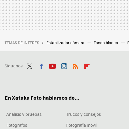
TEMAS DE INTERÉS
Estabilizador cámara
Fondo blanco
Síguenos
Twit
Fac
You
Inst
RSS
Flip
ter
ebo
tub
agr
boa
ok
e
am
rd
En Xataka Foto hablamos de...
Análisis y pruebas
Trucos y consejos
Fotógrafos
Fotografía móvil