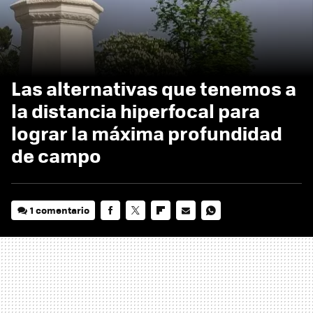
Las alternativas que tenemos a
la distancia hiperfocal para
lograr la máxima profundidad
de campo
1 comentario
FACEBOOK
TWITTER
FLIPBOARD
E-
WHATSAPP
MAIL