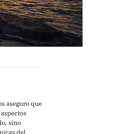
os aseguro que
 aspectos
o, sino
nicas del