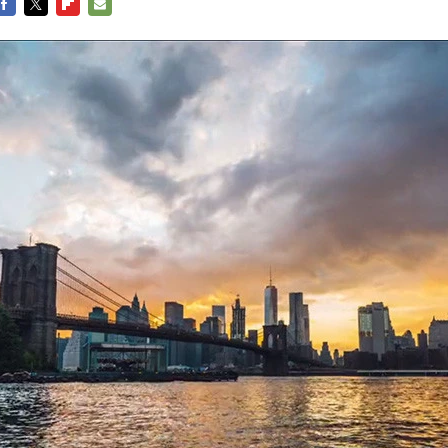
FACEBOOK
TWITTER
FLIPBOARD
E-
MAIL