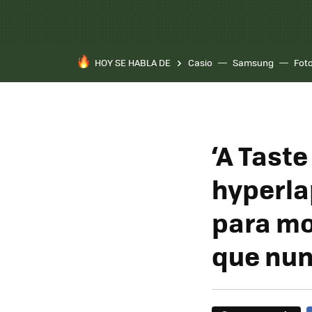
HOY SE HABLA DE
Casio
Samsung
Fot
‘A Taste
hyperla
para mo
que nu