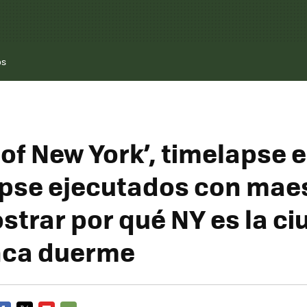
os
 of New York’, timelapse e
pse ejecutados con maes
strar por qué NY es la c
nca duerme