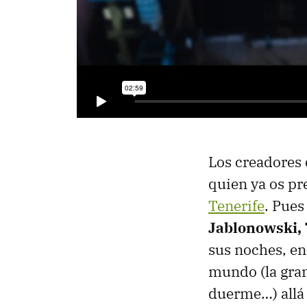
Los creadores 
quien ya os pr
Tenerife
. Pues
Jablonowski, 
sus noches, en
mundo (la gran
duerme…) allá