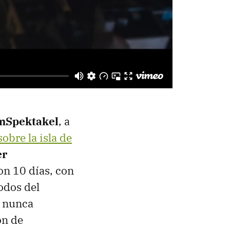
mSpektakel
, a
sobre la isla de
er
on 10 días, con
odos del
e nunca
ón de