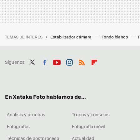
TEMAS DE INTERÉS
Estabilizador cámara
Fondo blanco
Síguenos
Twit
Fac
You
Inst
RSS
Flip
ter
ebo
tub
agr
boa
ok
e
am
rd
En Xataka Foto hablamos de...
Análisis y pruebas
Trucos y consejos
Fotógrafos
Fotografía móvil
Técnicas de postproceso
Actualidad