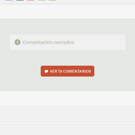
FACEBOOK
TWITTER
FLIPBOARD
E-
WHATSAPP
MAIL
Comentarios cerrados
VER
19 COMENTARIOS