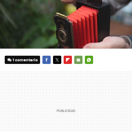
1 comentario
FACEBOOK
TWITTER
FLIPBOARD
E-
WHATSAPP
MAIL