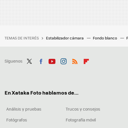
TEMAS DE INTERÉS
Estabilizador cámara
Fondo blanco
Síguenos
Twit
Fac
You
Inst
RSS
Flip
ter
ebo
tub
agr
boa
ok
e
am
rd
En Xataka Foto hablamos de...
Análisis y pruebas
Trucos y consejos
Fotógrafos
Fotografía móvil