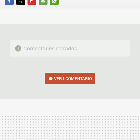
FACEBOOK
TWITTER
FLIPBOARD
E-
WHATSAPP
MAIL
Comentarios cerrados
VER
1 COMENTARIO