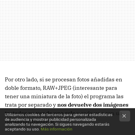
Por otro lado, si se procesan fotos añadidas en
doble formato, RAW+JPEG (interesante para
tener una miniatura de la foto) el programa las
trata por separado y
nos devuelve dos imágenes
tratadas en vez de una sola
y cada una con un
Utilizamos cookies de terceros para generar estadísticas
de audiencia y mostrar publicidad personalizada
resultado diferente.
analizando tu navegación. Si sigues navegando estarás
aceptando su uso.
Más información