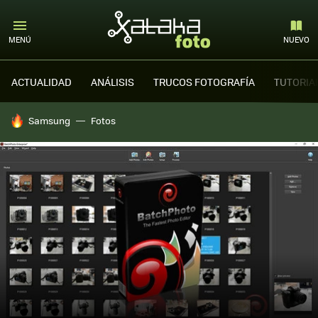
MENÚ
NUEVO
ACTUALIDAD
ANÁLISIS
TRUCOS FOTOGRAFÍA
TUTORIA
HOY SE HABLA DE
Samsung
Fotos