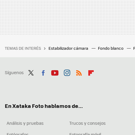
TEMAS DE INTERÉS
Estabilizador cámara
Fondo blanco
Síguenos
Twit
Fac
You
Inst
RSS
Flip
ter
ebo
tub
agr
boa
ok
e
am
rd
En Xataka Foto hablamos de...
Análisis y pruebas
Trucos y consejos
Fotógrafos
Fotografía móvil