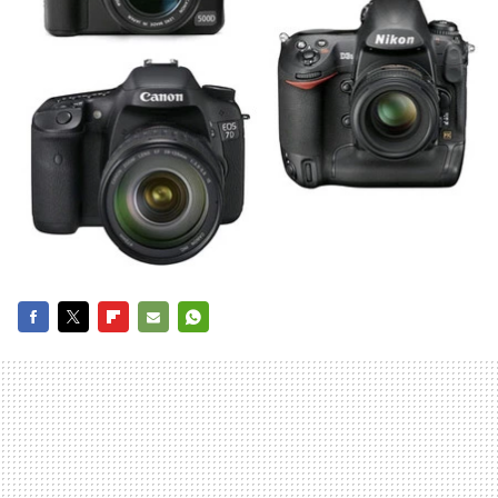
FACEBOOK
TWITTER
FLIPBOARD
E-
WHATSAPP
MAIL