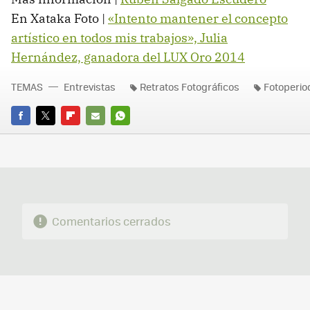
En Xataka Foto |
«Intento mantener el concepto
artístico en todos mis trabajos», Julia
Hernández, ganadora del LUX Oro 2014
TEMAS
Entrevistas
Retratos Fotográficos
Fotoperio
FACEBOOK
TWITTER
FLIPBOARD
E-
WHATSAPP
MAIL
Comentarios cerrados