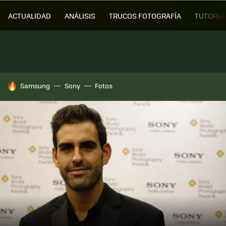
ACTUALIDAD
ANÁLISIS
TRUCOS FOTOGRAFÍA
TUTORIA
HOY SE HABLA DE
Samsung
Sony
Fotos