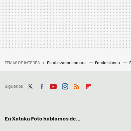
TEMAS DE INTERÉS
Estabilizador cámara
Fondo blanco
Síguenos
Twit
Fac
You
Inst
RSS
Flip
ter
ebo
tub
agr
boa
ok
e
am
rd
En Xataka Foto hablamos de...