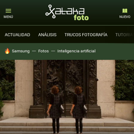
MENÚ
NUEVO
ACTUALIDAD
ANÁLISIS
TRUCOS FOTOGRAFÍA
TUTORIA
HOY SE HABLA DE
Samsung
Fotos
Inteligencia artificial