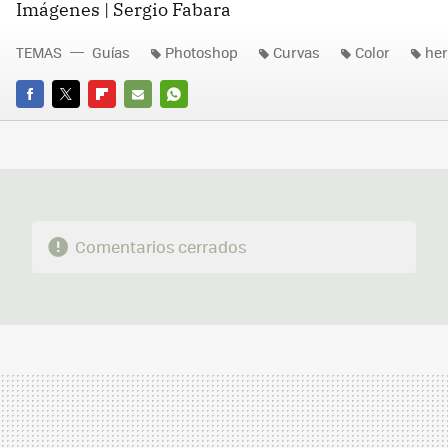
Imágenes | Sergio Fabara
TEMAS
Guías
Photoshop
Curvas
Color
her
FACEBOOK
TWITTER
FLIPBOARD
E-
WHATSAPP
MAIL
Comentarios cerrados