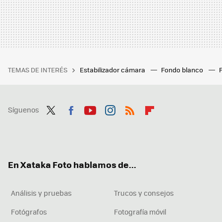
TEMAS DE INTERÉS
Estabilizador cámara
Fondo blanco
Síguenos
Twit
Fac
You
Inst
RSS
Flip
ter
ebo
tub
agr
boa
ok
e
am
rd
En Xataka Foto hablamos de...
Análisis y pruebas
Trucos y consejos
Fotógrafos
Fotografía móvil