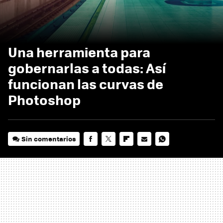
Una herramienta para
gobernarlas a todas: Así
funcionan las curvas de
Photoshop
Sin comentarios
FACEBOOK
TWITTER
FLIPBOARD
E-
WHATSAPP
MAIL