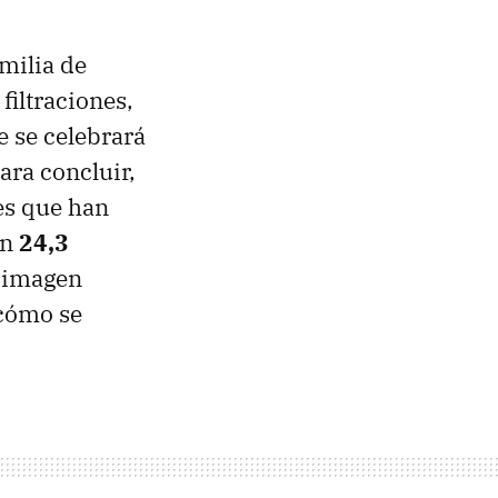
milia de
iltraciones,
 se celebrará
ara concluir,
tes que han
on
24,3
e imagen
 cómo se