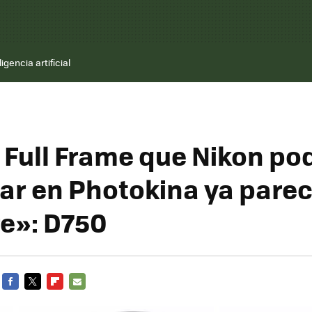
ligencia artificial
 Full Frame que Nikon po
ar en Photokina ya parec
e»: D750
FACEBOOK
TWITTER
FLIPBOARD
E-