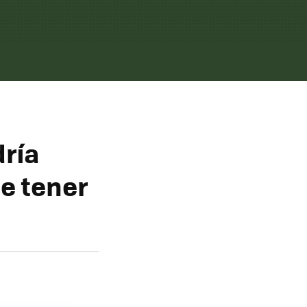
dría
e tener