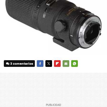
3 comentarios
FACEBOOK
TWITTER
FLIPBOARD
E-
WHATSAPP
MAIL