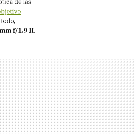
ptica de las
objetivo
 todo,
mm f/1.9 II
.