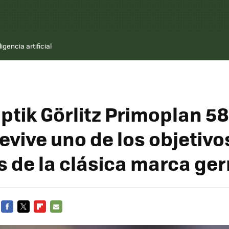
ligencia artificial
ptik Görlitz Primoplan 
: revive uno de los objetiv
s de la clásica marca g
FACEBOOK
TWITTER
FLIPBOARD
E-