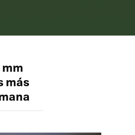
58 mm
os más
ermana