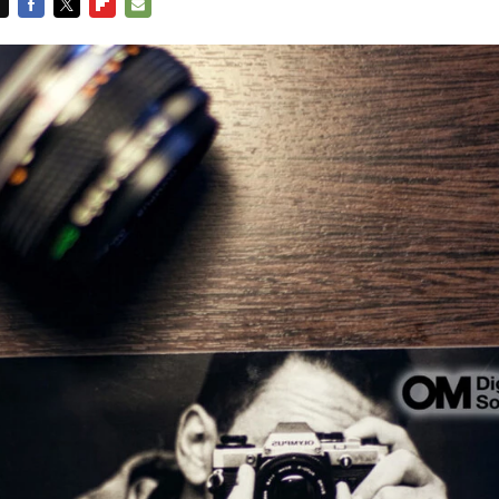
FACEBOOK
TWITTER
FLIPBOARD
E-
MAIL