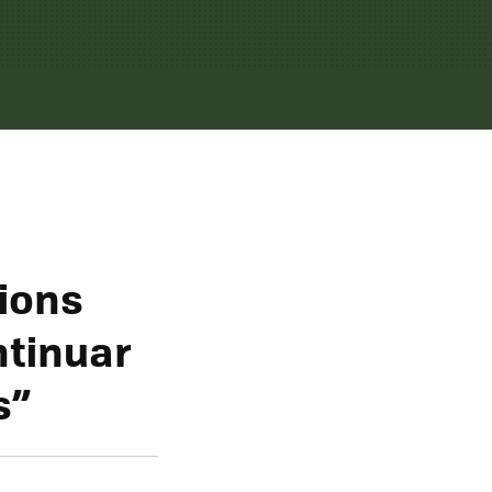
tions
ntinuar
s”