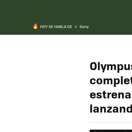
HOY SE HABLA DE
Sony
Olympus
complet
estrena
lanzand