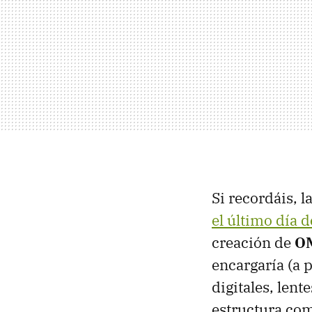
Si recordáis, l
el último día 
creación de
OM
encargaría (a 
digitales, len
estructura com