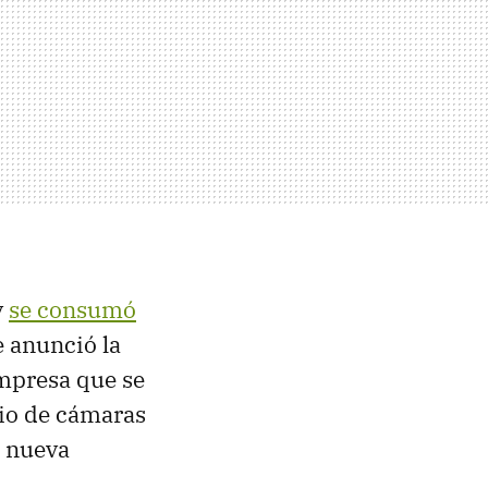
y
se consumó
e anunció la
mpresa que se
cio de cámaras
a nueva