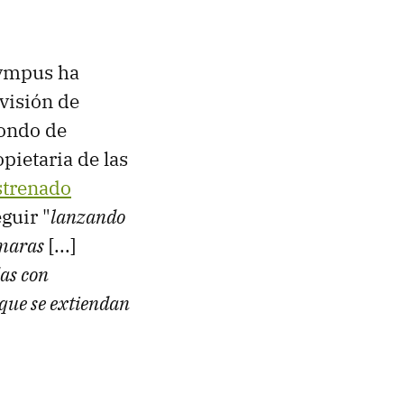
lympus ha
visión de
fondo de
opietaria de las
strenado
guir "
lanzando
ámaras
[...]
as con
 que se extiendan