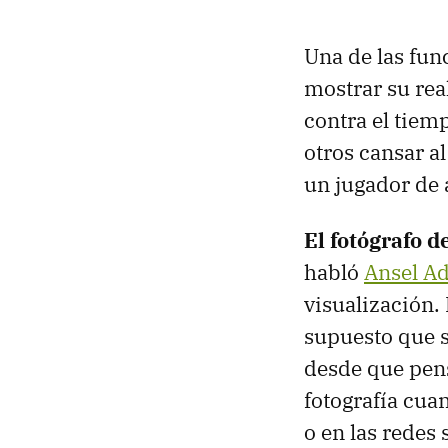
Una de las fun
mostrar su rea
contra el tiem
otros cansar a
un jugador de 
El fotógrafo 
habló
Ansel A
visualización. 
supuesto que s
desde que pens
fotografía cua
o en las redes 