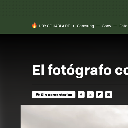
HOY SE HABLA DE
Samsung
Sony
Foto
El fotógrafo 
Sin comentarios
FACEBOOK
TWITTER
FLIPBOARD
E-
MAIL