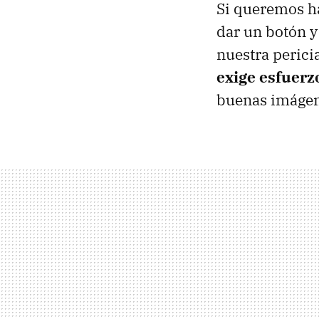
Si queremos ha
dar un botón y
nuestra perici
exige esfuerz
buenas imágen