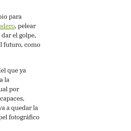
pio para
odero
, pelear
dar el golpe,
el futuro, como
del que ya
a la
ual por
 capaces,
a a quedar la
el fotográfico