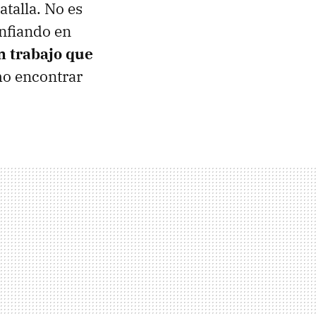
talla. No es
onfiando en
un trabajo que
mo encontrar