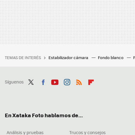
TEMAS DE INTERÉS
Estabilizador cámara
Fondo blanco
Síguenos
Twit
Fac
You
Inst
RSS
Flip
ter
ebo
tub
agr
boa
ok
e
am
rd
En Xataka Foto hablamos de...
Análisis y pruebas
Trucos y consejos