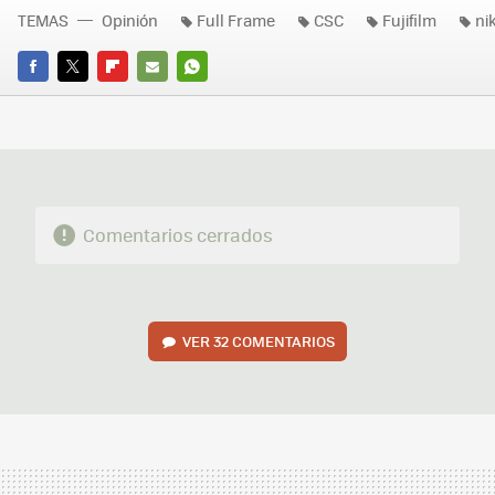
TEMAS
Opinión
Full Frame
CSC
Fujifilm
ni
FACEBOOK
TWITTER
FLIPBOARD
E-
WHATSAPP
MAIL
Comentarios cerrados
VER
32 COMENTARIOS