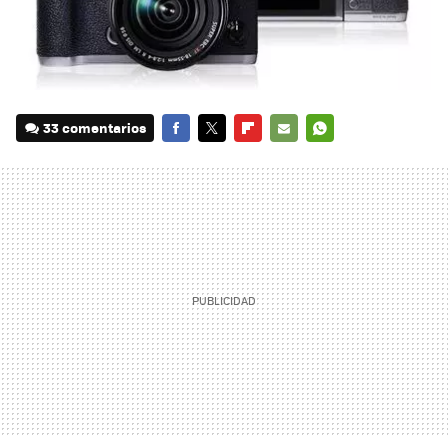
33 comentarios
FACEBOOK
TWITTER
FLIPBOARD
E-
WHATSAPP
MAIL