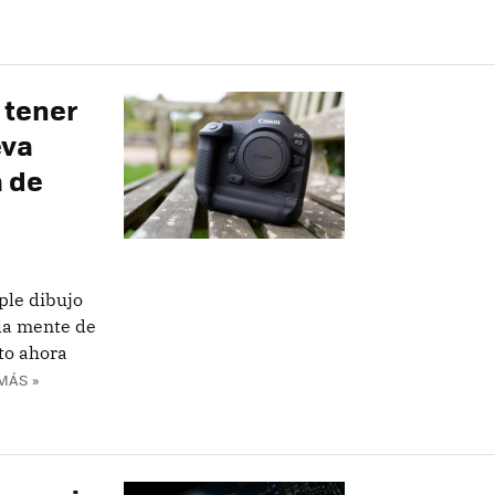
 tener
eva
a de
ple dibujo
 la mente de
sto ahora
MÁS »