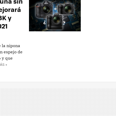
 una sin
ejorará
8K y
021
 la nipona
in espejo de
6 y que
ÁS »