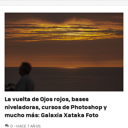
La vuelta de Ojos rojos, bases
niveladoras, cursos de Photoshop y
mucho más: Galaxia Xataka Foto
COMENTARIOS
0
HACE 7 AÑOS