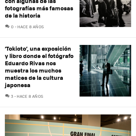
con algunas de las
fotografías más famosas
de la historia
COMENTARIOS
0
HACE 8 AÑOS
‘Tokioto’, una exposición
y libro donde el fotógrafo
Eduardo Rivas nos
muestra los muchos
matices de la cultura
japonesa
COMENTARIOS
3
HACE 8 AÑOS