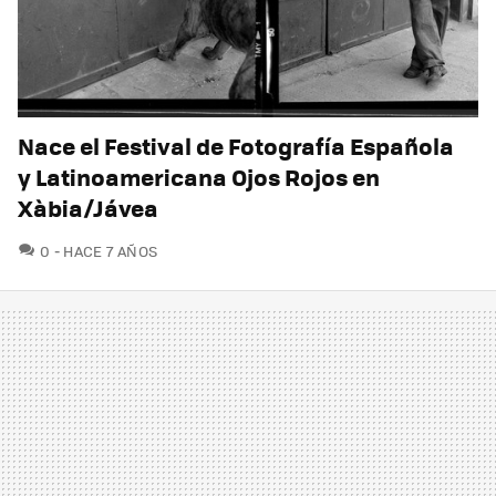
Nace el Festival de Fotografía Española
y Latinoamericana Ojos Rojos en
Xàbia/Jávea
COMENTARIOS
0
HACE 7 AÑOS