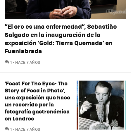
“El oro es una enfermedad”, Sebastião
Salgado en la inauguración de la
exposición ‘Gold: Tierra Quemada’ en
Fuenlabrada
COMENTARIOS
1
HACE 7 AÑOS
‘Feast For The Eyes- The
Story of Food in Photo’,
una exposición que hace
un recorrido por la
fotografía gastronómica
en Londres
COMENTARIOS
1
HACE 7 AÑOS