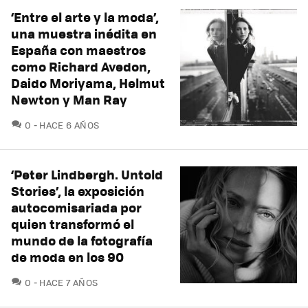
‘Entre el arte y la moda’,
una muestra inédita en
España con maestros
como Richard Avedon,
Daido Moriyama, Helmut
Newton y Man Ray
COMENTARIOS
0
HACE 6 AÑOS
‘Peter Lindbergh. Untold
Stories’, la exposición
autocomisariada por
quien transformó el
mundo de la fotografía
de moda en los 90
COMENTARIOS
0
HACE 7 AÑOS