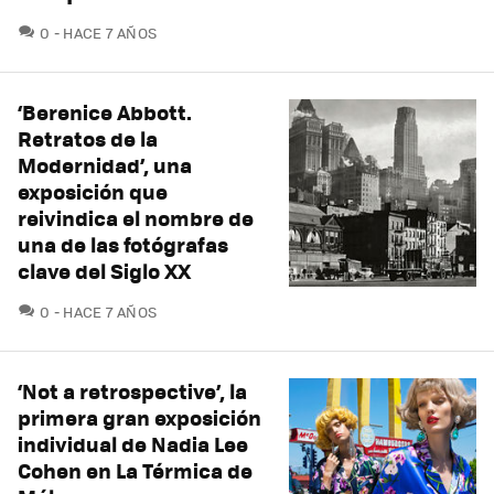
COMENTARIOS
0
HACE 7 AÑOS
‘Berenice Abbott.
Retratos de la
Modernidad’, una
exposición que
reivindica el nombre de
una de las fotógrafas
clave del Siglo XX
COMENTARIOS
0
HACE 7 AÑOS
‘Not a retrospective’, la
primera gran exposición
individual de Nadia Lee
Cohen en La Térmica de