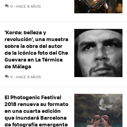
COMENTARIOS
0
HACE 8 AÑOS
‘Korda: belleza y
revolución’, una muestra
sobre la obra del autor
de la icónica foto del Che
Guevara en La Térmica
de Málaga
COMENTARIOS
0
HACE 8 AÑOS
El Photogenic Festival
2018 renueva su formato
en una cuarta edición
que inundará Barcelona
de fotografía emergente