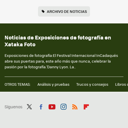
ARCHIVO DE NOTICIAS
Noticias de Exposiciones de fotografía en
Xataka Foto
Exposiciones de fotografía:El Festival Internacional InCadaqués
abre sus puertas para, este año más que nunca, celebrar la
pasión por la fotografía.‘Danny Lyon. La..
OTROS TEMAS:
Análisis y pruebas
Trucos y consejos
Libros 
Síguenos
Twit
Fac
You
Inst
RSS
Flip
ter
ebo
tub
agr
boa