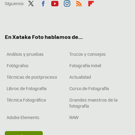
Síguenos
Twit
Fac
You
Inst
RSS
Flip
ter
ebo
tub
agr
boa
ok
e
am
rd
En Xataka Foto hablamos de...
Análisis y pruebas
Trucos y consejos
Fotógrafos
Fotografía móvil
Técnicas de postproceso
Actualidad
Libros de Fotografía
Curso de Fotografía
Técnica Fotográfica
Grandes maestros de la
fotografía
Adobe Elements
RAW