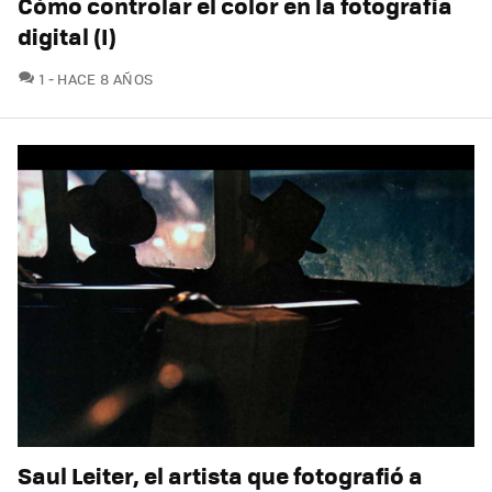
Cómo controlar el color en la fotografía
digital (I)
COMENTARIOS
1
HACE 8 AÑOS
Saul Leiter, el artista que fotografió a