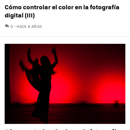
Cómo controlar el color en la fotografía
digital (III)
COMENTARIOS
0
HACE 8 AÑOS