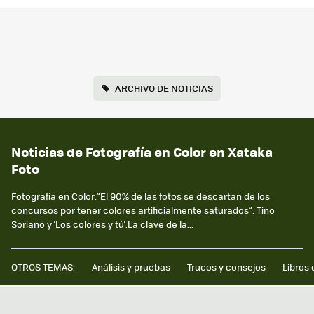
ARCHIVO DE NOTICIAS
Noticias de Fotografía en Color en Xataka
Foto
Fotografía en Color:“El 90% de las fotos se descartan de los
concursos por tener colores artificialmente saturados”: Tino
Soriano y 'Los colores y tú'.La clave de la...
OTROS TEMAS:
Análisis y pruebas
Trucos y consejos
Libros 