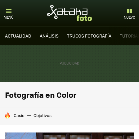
MENÚ
NUEVO
ACTUALIDAD
ANÁLISIS
TRUCOS FOTOGRAFÍA
TUTORIA
Fotografía en Color
HOY SE HABLA DE
Casio
Objetivos