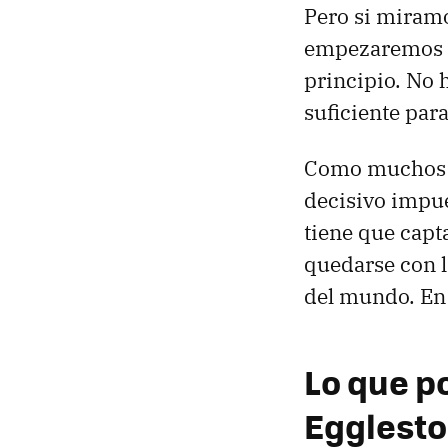
Pero si miramo
empezaremos a 
principio. No h
suficiente par
Como muchos fo
decisivo impue
tiene que cap
quedarse con la
del mundo. En 
Lo que p
Eggleston