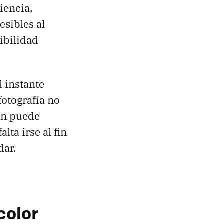
iencia,
sibles al
sibilidad
 instante
 fotografía no
én puede
lta irse al fin
dar.
m
color