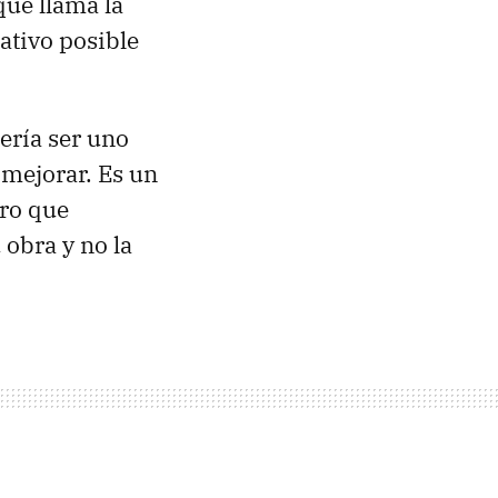
que llama la
mativo posible
ería ser uno
 mejorar. Es un
uro que
obra y no la