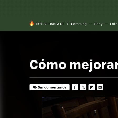
HOY SE HABLA DE
Samsung
Sony
Foto
Cómo mejorar 
Sin comentarios
FACEBOOK
TWITTER
FLIPBOARD
E-
MAIL