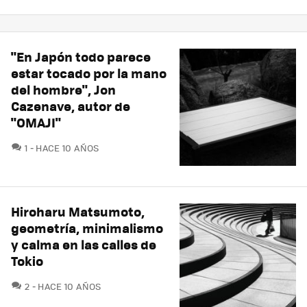
"En Japón todo parece
estar tocado por la mano
del hombre", Jon
Cazenave, autor de
"OMAJI"
COMENTARIOS
1
HACE 10 AÑOS
Hiroharu Matsumoto,
geometría, minimalismo
y calma en las calles de
Tokio
COMENTARIOS
2
HACE 10 AÑOS