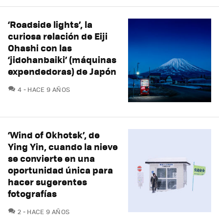
‘Roadside lights’, la
curiosa relación de Eiji
Ohashi con las
‘jidohanbaiki’ (máquinas
expendedoras) de Japón
COMENTARIOS
4
HACE 9 AÑOS
‘Wind of Okhotsk’, de
Ying Yin, cuando la nieve
se convierte en una
oportunidad única para
hacer sugerentes
fotografías
COMENTARIOS
2
HACE 9 AÑOS