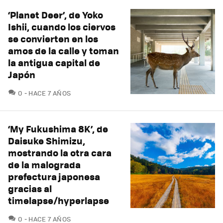
‘Planet Deer’, de Yoko
Ishii, cuando los ciervos
se convierten en los
amos de la calle y toman
la antigua capital de
Japón
COMENTARIOS
0
HACE 7 AÑOS
‘My Fukushima 8K’, de
Daisuke Shimizu,
mostrando la otra cara
de la malograda
prefectura japonesa
gracias al
timelapse/hyperlapse
COMENTARIOS
0
HACE 7 AÑOS