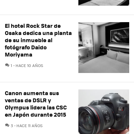
El hotel Rock Star de
Osaka dedica una planta
de su inmueble al
fotógrafo Daido
Moriyama
COMENTARIOS
1
HACE 10 AÑOS
Canon aumenta sus
ventas de DSLR y
Olympus lidera las CSC
en Japón durante 2015
COMENTARIOS
3
HACE 11 AÑOS