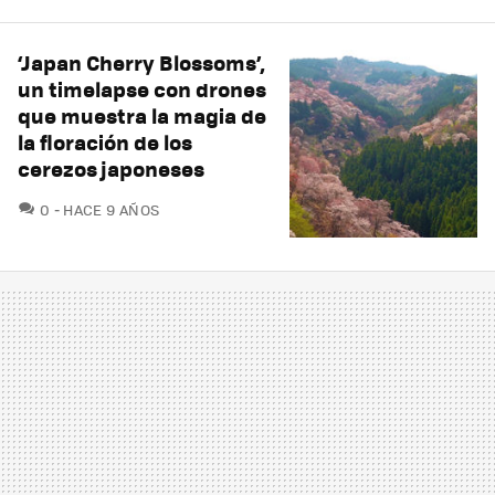
‘Japan Cherry Blossoms’,
un timelapse con drones
que muestra la magia de
la floración de los
cerezos japoneses
COMENTARIOS
0
HACE 9 AÑOS