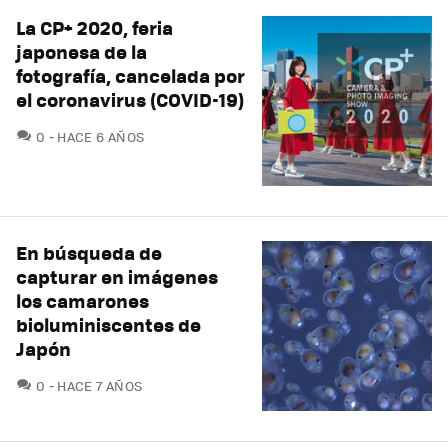
La CP+ 2020, feria
japonesa de la
fotografía, cancelada por
el coronavirus (COVID-19)
COMENTARIOS
0
HACE 6 AÑOS
En búsqueda de
capturar en imágenes
los camarones
bioluminiscentes de
Japón
COMENTARIOS
0
HACE 7 AÑOS