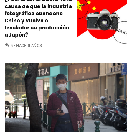
causa de que la industria
fotográfica abandone
China y vuelva a
trasladar su producción
a Japón?
COMENTARIOS
3
HACE 6 AÑOS