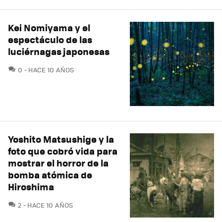
Kei Nomiyama y el
espectáculo de las
luciérnagas japonesas
COMENTARIOS
0
HACE 10 AÑOS
Yoshito Matsushige y la
foto que cobró vida para
mostrar el horror de la
bomba atómica de
Hiroshima
COMENTARIOS
2
HACE 10 AÑOS