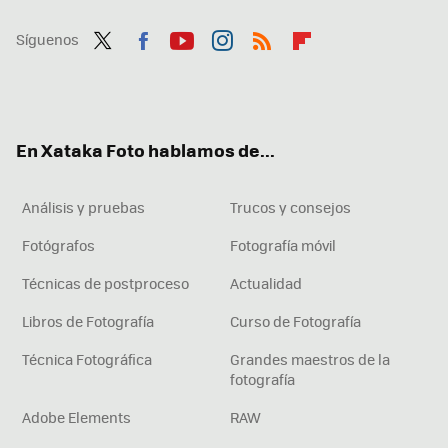
Síguenos
Twit
Fac
You
Inst
RSS
Flip
ter
ebo
tub
agr
boa
ok
e
am
rd
En Xataka Foto hablamos de...
Análisis y pruebas
Trucos y consejos
Fotógrafos
Fotografía móvil
Técnicas de postproceso
Actualidad
Libros de Fotografía
Curso de Fotografía
Técnica Fotográfica
Grandes maestros de la
fotografía
Adobe Elements
RAW