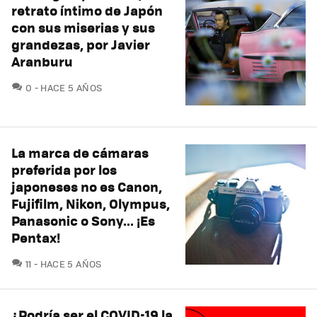
retrato íntimo de Japón
con sus miserias y sus
grandezas, por Javier
Aranburu
COMENTARIOS
0
HACE 5 AÑOS
La marca de cámaras
preferida por los
japoneses no es Canon,
Fujifilm, Nikon, Olympus,
Panasonic o Sony... ¡Es
Pentax!
COMENTARIOS
11
HACE 5 AÑOS
¿Podría ser el COVID-19 la