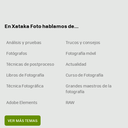
Twit
Fac
You
Inst
RSS
Flip
ter
ebo
tub
agr
boa
ok
e
am
rd
En Xataka Foto hablamos de...
Análisis y pruebas
Trucos y consejos
Fotógrafos
Fotografía móvil
Técnicas de postproceso
Actualidad
Libros de Fotografía
Curso de Fotografía
Técnica Fotográfica
Grandes maestros de la
fotografía
Adobe Elements
RAW
VER MÁS TEMAS