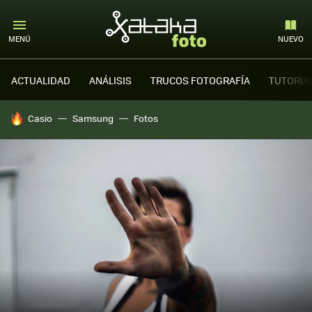
MENÚ
NUEVO
ACTUALIDAD
ANÁLISIS
TRUCOS FOTOGRAFÍA
TUTORIA
HOY SE HABLA DE
Casio
Samsung
Fotos