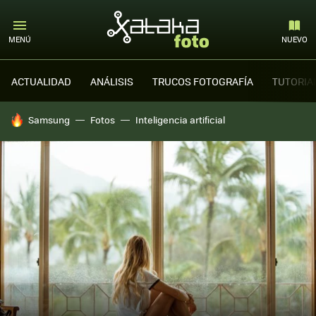
MENÚ
NUEVO
ACTUALIDAD
ANÁLISIS
TRUCOS FOTOGRAFÍA
TUTORIA
HOY SE HABLA DE
Samsung
Fotos
Inteligencia artificial