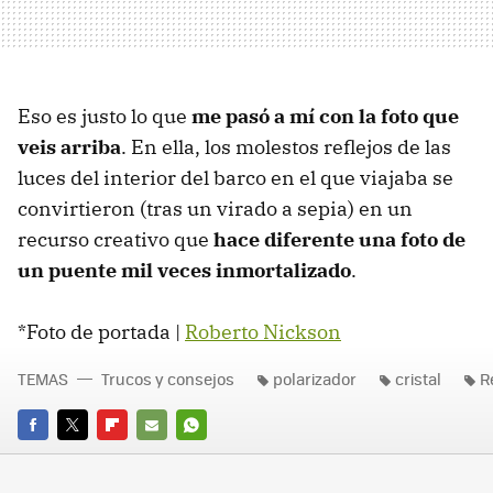
Eso es justo lo que
me pasó a mí con la foto que
veis arriba
. En ella, los molestos reflejos de las
luces del interior del barco en el que viajaba se
convirtieron (tras un virado a sepia) en un
recurso creativo que
hace diferente una foto de
un puente mil veces inmortalizado
.
*Foto de portada |
Roberto Nickson
TEMAS
Trucos y consejos
polarizador
cristal
R
FACEBOOK
TWITTER
FLIPBOARD
E-
WHATSAPP
MAIL