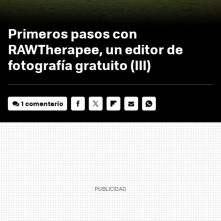
Primeros pasos con
RAWTherapee, un editor de
fotografía gratuito (III)
1 comentario
FACEBOOK
TWITTER
FLIPBOARD
E-
WHATSAPP
MAIL