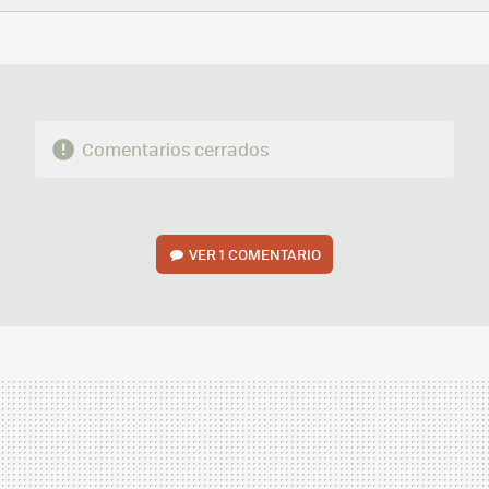
FACEBOOK
TWITTER
FLIPBOARD
E-
WHATSAPP
MAIL
Comentarios cerrados
VER
1 COMENTARIO