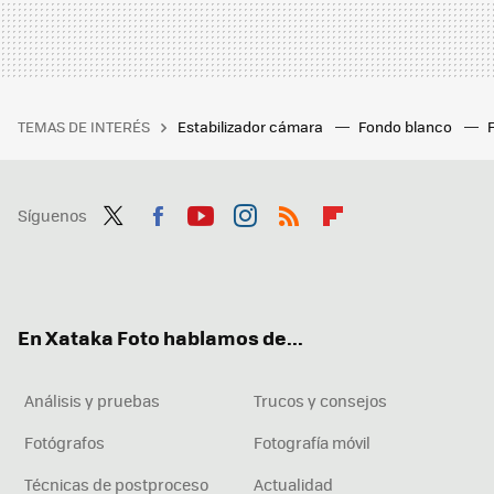
TEMAS DE INTERÉS
Estabilizador cámara
Fondo blanco
Síguenos
Twit
Fac
You
Inst
RSS
Flip
ter
ebo
tub
agr
boa
ok
e
am
rd
En Xataka Foto hablamos de...
Análisis y pruebas
Trucos y consejos
Fotógrafos
Fotografía móvil
Técnicas de postproceso
Actualidad