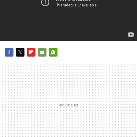
FACEBOOK
TWITTER
FLIPBOARD
E-
WHATSAPP
MAIL