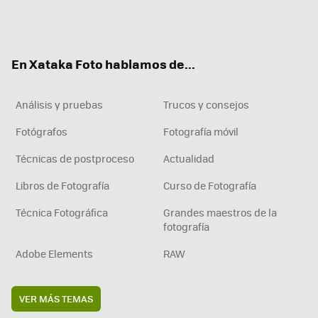
Twit
Fac
You
Inst
RSS
Flip
ter
ebo
tub
agr
boa
ok
e
am
rd
En Xataka Foto hablamos de...
Análisis y pruebas
Trucos y consejos
Fotógrafos
Fotografía móvil
Técnicas de postproceso
Actualidad
Libros de Fotografía
Curso de Fotografía
Técnica Fotográfica
Grandes maestros de la
fotografía
Adobe Elements
RAW
VER MÁS TEMAS