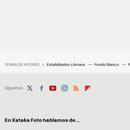
TEMAS DE INTERÉS
Estabilizador cámara
Fondo blanco
Síguenos
Twit
Fac
You
Inst
RSS
Flip
ter
ebo
tub
agr
boa
ok
e
am
rd
En Xataka Foto hablamos de...