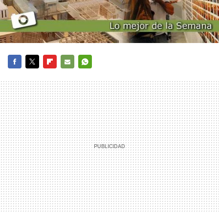
FACEBOOK
TWITTER
FLIPBOARD
E-
WHATSAPP
MAIL