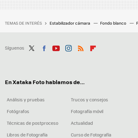
TEMAS DE INTERÉS
Estabilizador cámara
Fondo blanco
Síguenos
Twit
Fac
You
Inst
RSS
Flip
ter
ebo
tub
agr
boa
ok
e
am
rd
En Xataka Foto hablamos de...
Análisis y pruebas
Trucos y consejos
Fotógrafos
Fotografía móvil
Técnicas de postproceso
Actualidad
Libros de Fotografía
Curso de Fotografía