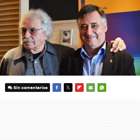
Sin comentarios
FACEBOOK
TWITTER
FLIPBOARD
E-
WHATSAPP
MAIL