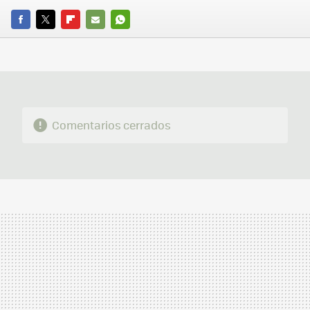
FACEBOOK
TWITTER
FLIPBOARD
E-
WHATSAPP
MAIL
Comentarios cerrados