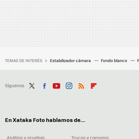
TEMAS DE INTERÉS
Estabilizador cámara
Fondo blanco
Síguenos
Twit
Fac
You
Inst
RSS
Flip
ter
ebo
tub
agr
boa
ok
e
am
rd
En Xataka Foto hablamos de...
Análisis y pruebas
Trucos y consejos