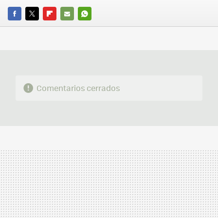
FACEBOOK
TWITTER
FLIPBOARD
E-
WHATSAPP
MAIL
Comentarios cerrados