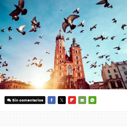
Sin comentarios
FACEBOOK
TWITTER
FLIPBOARD
E-
WHATSAPP
MAIL