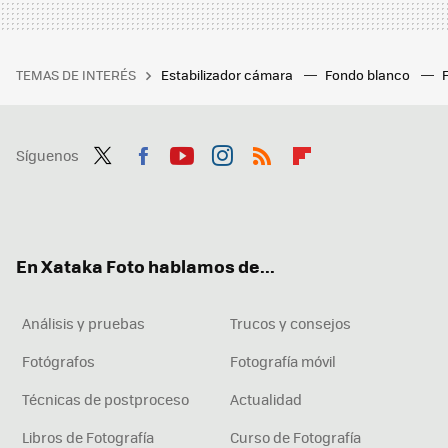
TEMAS DE INTERÉS
Estabilizador cámara
Fondo blanco
Síguenos
Twit
Fac
You
Inst
RSS
Flip
ter
ebo
tub
agr
boa
ok
e
am
rd
En Xataka Foto hablamos de...
Análisis y pruebas
Trucos y consejos
Fotógrafos
Fotografía móvil
Técnicas de postproceso
Actualidad
Libros de Fotografía
Curso de Fotografía