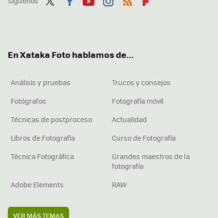
Síguenos
Twit
Fac
You
Inst
RSS
Flip
ter
ebo
tub
agr
boa
ok
e
am
rd
En Xataka Foto hablamos de...
Análisis y pruebas
Trucos y consejos
Fotógrafos
Fotografía móvil
Técnicas de postproceso
Actualidad
Libros de Fotografía
Curso de Fotografía
Técnica Fotográfica
Grandes maestros de la
fotografía
Adobe Elements
RAW
VER MÁS TEMAS