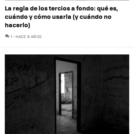
La regla de los tercios a fondo: qué es,
cuándo y cómo usarla (y cuándo no
hacerlo)
COMENTARIOS
1
HACE 8 AÑOS