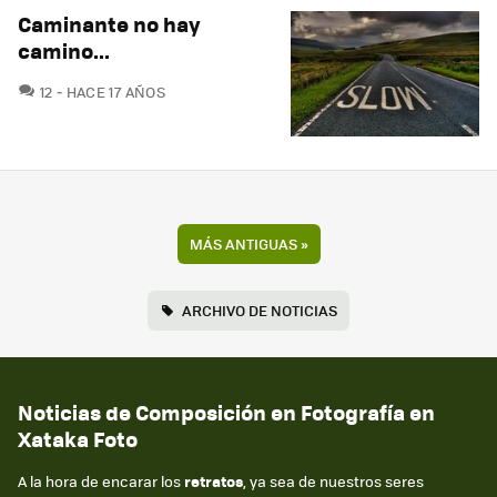
Caminante no hay
camino...
COMENTARIOS
12
HACE 17 AÑOS
MÁS ANTIGUAS
»
ARCHIVO DE NOTICIAS
Noticias de Composición en Fotografía en
Xataka Foto
A la hora de encarar los
retratos
, ya sea de nuestros seres