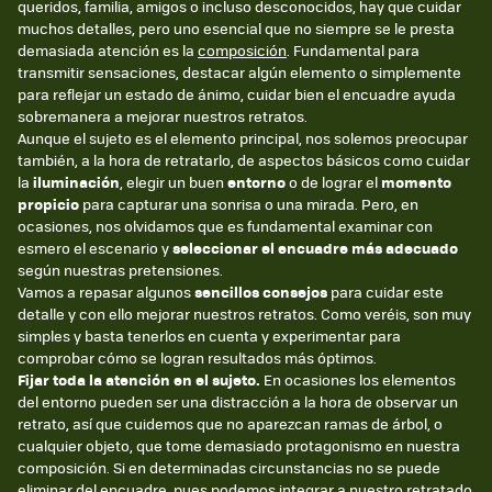
queridos, familia, amigos o incluso desconocidos, hay que cuidar
muchos detalles, pero uno esencial que no siempre se le presta
demasiada atención es la
composición
. Fundamental para
transmitir sensaciones, destacar algún elemento o simplemente
para reflejar un estado de ánimo, cuidar bien el encuadre ayuda
sobremanera a mejorar nuestros retratos.
Aunque el sujeto es el elemento principal, nos solemos preocupar
también, a la hora de retratarlo, de aspectos básicos como cuidar
la
iluminación
, elegir un buen
entorno
o de lograr el
momento
propicio
para capturar una sonrisa o una mirada. Pero, en
ocasiones, nos olvidamos que es fundamental examinar con
esmero el escenario y
seleccionar el encuadre más adecuado
según nuestras pretensiones.
Vamos a repasar algunos
sencillos consejos
para cuidar este
detalle y con ello mejorar nuestros retratos. Como veréis, son muy
simples y basta tenerlos en cuenta y experimentar para
comprobar cómo se logran resultados más óptimos.
Fijar toda la atención en el sujeto.
En ocasiones los elementos
del entorno pueden ser una distracción a la hora de observar un
retrato, así que cuidemos que no aparezcan ramas de árbol, o
cualquier objeto, que tome demasiado protagonismo en nuestra
composición. Si en determinadas circunstancias no se puede
eliminar del encuadre, pues podemos integrar a nuestro retratado