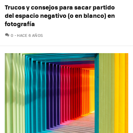
Trucos y consejos para sacar partido
del espacio negativo (o en blanco) en
fotografía
COMENTARIOS
0
HACE 6 AÑOS