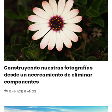
Construyendo nuestras fotografías
desde un acercamiento de eliminar
componentes
COMENTARIOS
0
HACE 6 AÑOS