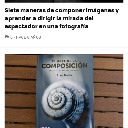
Siete maneras de componer imágenes y
aprender a dirigir la mirada del
espectador en una fotografía
COMENTARIOS
6
HACE 8 AÑOS