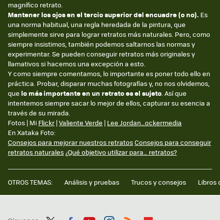
magnífico retrato.
Mantener los ojos en el tercio superior del encuadre (o no).
Es
una norma habitual, una regla heredada de la pintura, que
simplemente sirve para lograr retratos más naturales. Pero, como
siempre insistimos, también podemos saltarnos las normas y
experimentar. Se pueden conseguir retratos más originales y
llamativos si hacemos una excepción a esto.
Y como siempre comentamos, lo importante es poner todo ello en
práctica. Probar, disparar muchas fotografías y, no nos olvidemos,
que
lo más importante en un retrato es el sujeto
. Así que
intentemos siempre sacar lo mejor de ellos, capturar su esencia a
través de su mirada.
Fotos | Mi
Flickr
|
Valiente Verde
|
Lee Jordan…ockermedia
En Xataka Foto:
Consejos para mejorar nuestros retratos
Consejos para conseguir
retratos naturales
¿Qué objetivo utilizar para… retratos?
OTROS TEMAS:
Análisis y pruebas
Trucos y consejos
Libros 