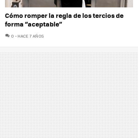
Cómo romper la regla de los tercios de
forma “aceptable”
COMENTARIOS
0
HACE 7 AÑOS