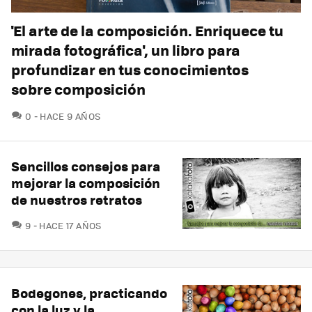
'El arte de la composición. Enriquece tu
mirada fotográfica', un libro para
profundizar en tus conocimientos
sobre composición
COMENTARIOS
0
HACE 9 AÑOS
Sencillos consejos para
mejorar la composición
de nuestros retratos
COMENTARIOS
9
HACE 17 AÑOS
Bodegones, practicando
con la luz y la