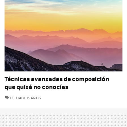
Técnicas avanzadas de composición
que quizá no conocías
COMENTARIOS
0
HACE 6 AÑOS