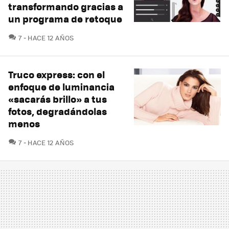
transformando gracias a
un programa de retoque
COMENTARIOS
7
HACE 12 AÑOS
Truco express: con el
enfoque de luminancia
«sacarás brillo» a tus
fotos, degradándolas
menos
COMENTARIOS
7
HACE 12 AÑOS