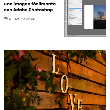
una imagen fácilmente
con Adobe Photoshop
COMENTARIOS
6
HACE 5 AÑOS