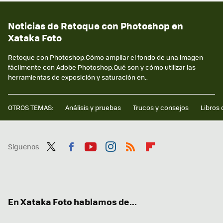
Noticias de Retoque con Photoshop en
Xataka Foto
Retoque con Photoshop:Cómo ampliar el fondo de una imagen
fácilmente con Adobe Photoshop.Qué son y cómo utilizar las
herramientas de exposición y saturación en..
OTROS TEMAS:
Análisis y pruebas
Trucos y consejos
Libros 
Síguenos
Twit
Fac
You
Inst
RSS
Flip
ter
ebo
tub
agr
boa
ok
e
am
rd
En Xataka Foto hablamos de...