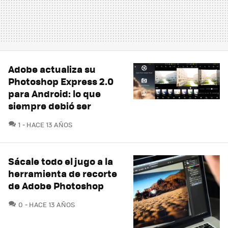
Adobe actualiza su
Photoshop Express 2.0
para Android: lo que
siempre debió ser
COMENTARIOS
1
HACE 13 AÑOS
Sácale todo el jugo a la
herramienta de recorte
de Adobe Photoshop
COMENTARIOS
0
HACE 13 AÑOS