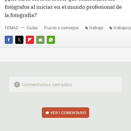
fotógrafos al iniciar en el mundo profesional de
la fotografía?
TEMAS
Guías
Trucos y consejos
trabajo
trabajo 
FACEBOOK
TWITTER
FLIPBOARD
E-
WHATSAPP
MAIL
Comentarios cerrados
VER
1 COMENTARIO