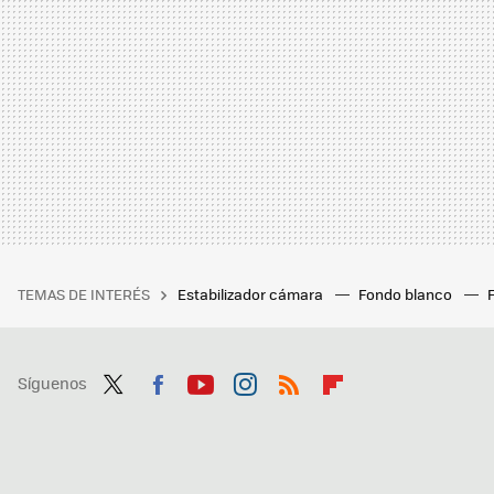
TEMAS DE INTERÉS
Estabilizador cámara
Fondo blanco
Síguenos
Twit
Fac
You
Inst
RSS
Flip
ter
ebo
tub
agr
boa
ok
e
am
rd