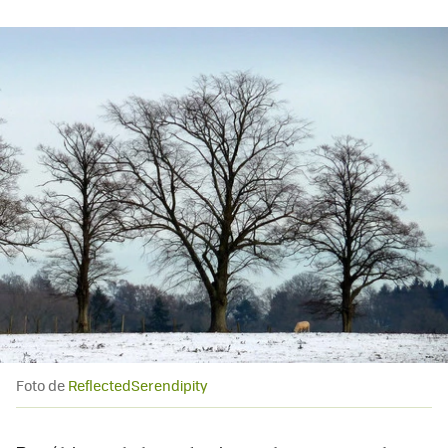
Foto de
ReflectedSerendipity