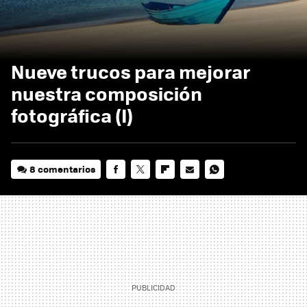
Nueve trucos para mejorar
nuestra composición
fotográfica (I)
8 comentarios
FACEBOOK
TWITTER
FLIPBOARD
E-
WHATSAPP
MAIL