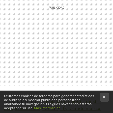
Utilizamos cookies de terceros para generar estadísticas
de audiencia y mostrar publicidad personalizada
En Xataka Foto |
Trucos para mejorar nuestra
analizando tu navegación. Si sigues navegando estarás
composición fotográfica (y II): Usando marcos
aceptando su uso.
Más información